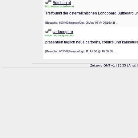
Bomben.at
http://www.bomben.at
Treffpunkt der österreichischen Longboard Buttboard un
[Besuche: 625492|hinzugefügt: 06 Aug 07 @ 09:16:43] ...
cartoonguru
www.cartoonguru.com
präsentiert täglich neue cartoons, comics und karikatur
[Besuche: 643562|hinzugefügt: 11 Jul 06 @ 10:50:58] ...
Zeitzone GMT
+
1
| 15:55 | Ansch