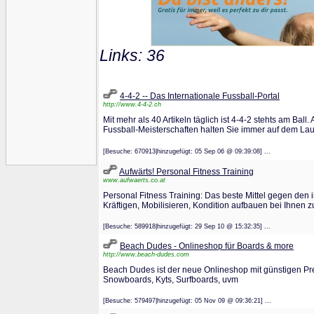
Links: 36
4-4-2 -- Das Internationale Fussball-Portal
http://www.4-4-2.ch
Mit mehr als 40 Artikeln täglich ist 4-4-2 stehts am Ball
Fussball-Meisterschaften halten Sie immer auf dem La
[Besuche: 670913|hinzugefügt: 05 Sep 06 @ 09:39:08] ...
Aufwärts! Personal Fitness Training
www.aufwaerts.co.at
Personal Fitness Training: Das beste Mittel gegen den
Kräftigen, Mobilisieren, Kondition aufbauen bei Ihnen 
[Besuche: 589918|hinzugefügt: 29 Sep 10 @ 15:32:35] ...
Beach Dudes - Onlineshop für Boards & more
http://www.beach-dudes.com
Beach Dudes ist der neue Onlineshop mit günstigen Pre
Snowboards, Kyts, Surfboards, uvm
[Besuche: 579497|hinzugefügt: 05 Nov 09 @ 09:36:21] ...