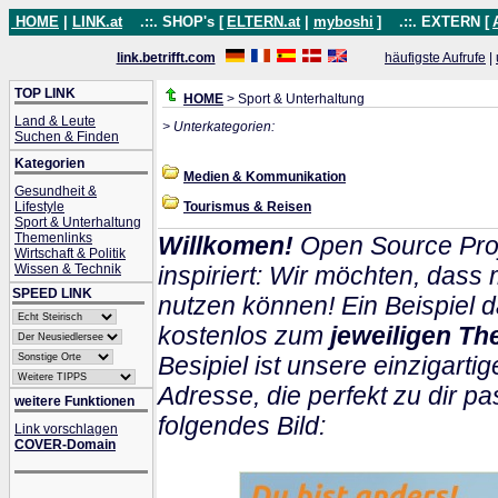
HOME
|
LINK.at
.::. SHOP's [
ELTERN.at
|
myboshi
]
.::. EXTERN [
link.betrifft.com
häufigste Aufrufe
|
TOP LINK
HOME
> Sport & Unterhaltung
Land & Leute
> Unterkategorien:
Suchen & Finden
Kategorien
Medien & Kommunikation
Gesundheit &
Lifestyle
Tourismus & Reisen
Sport & Unterhaltung
Themenlinks
Willkomen!
Open Source Proj
Wirtschaft & Politik
Wissen & Technik
inspiriert: Wir möchten, das
SPEED LINK
nutzen können! Ein Beispiel d
kostenlos zum
jeweiligen Th
Besipiel ist unsere einzigartig
Adresse, die perfekt zu dir pa
weitere Funktionen
folgendes Bild:
Link vorschlagen
COVER-Domain