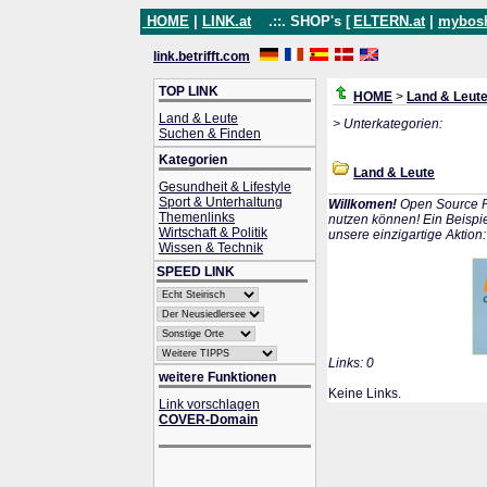
HOME
|
LINK.at
.::. SHOP's [
ELTERN.at
|
mybos
link.betrifft.com
TOP LINK
HOME
>
Land & Leut
Land & Leute
> Unterkategorien:
Suchen & Finden
Kategorien
Land & Leute
Gesundheit & Lifestyle
Sport & Unterhaltung
Willkomen!
Open Source P
Themenlinks
nutzen können! Ein Beispie
Wirtschaft & Politik
unsere einzigartige Aktion
Wissen & Technik
SPEED LINK
Links: 0
weitere Funktionen
Keine Links.
Link vorschlagen
COVER-Domain