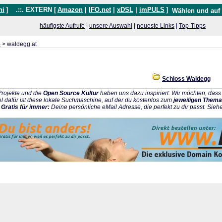
hi
]
.::. EXTERN [
Amazon
|
IFO.net
|
xDSL
|
imPULS
]
Wählen und auf
häufigste Aufrufe
|
unsere Auswahl
|
neueste Links
|
Top-Tipps
e
> waldegg.at
Schloss Waldegg
rojekte und die
Open Source Kultur
haben uns dazu inspiriert: Wir möchten, da
l dafür ist diese lokale Suchmaschine, auf der du kostenlos zum
jeweiligen Thema
:
Gratis für immer:
Deine persönliche eMail Adresse, die perfekt zu dir passt. Sieh