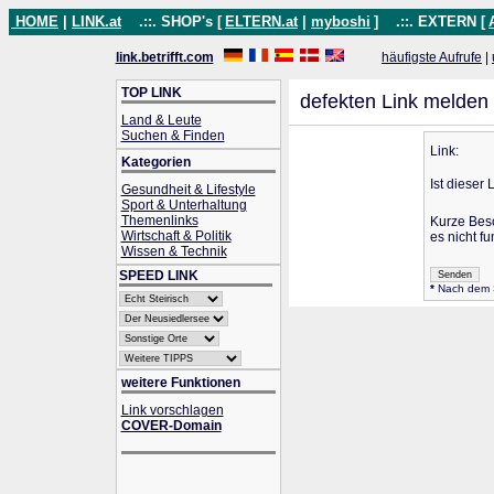
HOME
|
LINK.at
.::. SHOP's [
ELTERN.at
|
myboshi
]
.::. EXTERN [
link.betrifft.com
häufigste Aufrufe
|
TOP LINK
defekten Link melden
Land & Leute
Suchen & Finden
Link:
Kategorien
Ist dieser 
Gesundheit & Lifestyle
Sport & Unterhaltung
Themenlinks
Kurze Bes
Wirtschaft & Politik
es nicht fu
Wissen & Technik
SPEED LINK
*
Nach dem Se
weitere Funktionen
Link vorschlagen
COVER-Domain