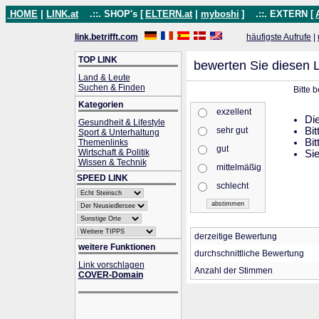
HOME
|
LINK.at
.::. SHOP's [
ELTERN.at
|
myboshi
]
.::. EXTERN [
link.betrifft.com
häufigste Aufrufe
|
TOP LINK
bewerten Sie diesen L
Land & Leute
Suchen & Finden
Bitte 
Kategorien
exzellent
Die
Gesundheit & Lifestyle
sehr gut
Bit
Sport & Unterhaltung
Bit
Themenlinks
gut
Wirtschaft & Politik
Sie
Wissen & Technik
mittelmäßig
SPEED LINK
schlecht
derzeitige Bewertung
weitere Funktionen
durchschnittliche Bewertung
Link vorschlagen
Anzahl der Stimmen
COVER-Domain