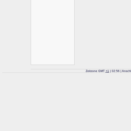
Zeitzone GMT
+
1
| 02:56 | Ansch