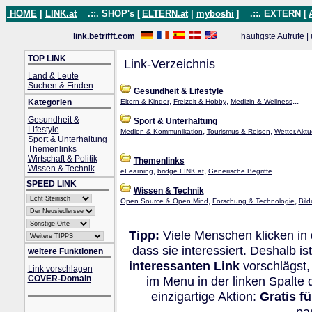
HOME
|
LINK.at
.::. SHOP's [
ELTERN.at
|
myboshi
]
.::. EXTERN [
link.betrifft.com
häufigste Aufrufe
|
TOP LINK
Link-Verzeichnis
Land & Leute
Suchen & Finden
Gesundheit & Lifestyle
,
,
...
Kategorien
Eltern & Kinder
Freizeit & Hobby
Medizin & Wellness
Gesundheit &
Sport & Unterhaltung
Lifestyle
,
,
Medien & Kommunikation
Tourismus & Reisen
Wetter.Aktue
Sport & Unterhaltung
Themenlinks
Wirtschaft & Politik
Themenlinks
Wissen & Technik
,
,
...
eLearning
bridge.LINK.at
Generische Begriffe
SPEED LINK
Wissen & Technik
,
,
Open Source & Open Mind
Forschung & Technologie
Bild
Tipp:
Viele Menschen klicken in
dass sie interessiert. Deshalb 
weitere Funktionen
interessanten Link
vorschlägst,
Link vorschlagen
COVER-Domain
im Menu in der linken Spalte
einzigartige Aktion:
Gratis f
pa