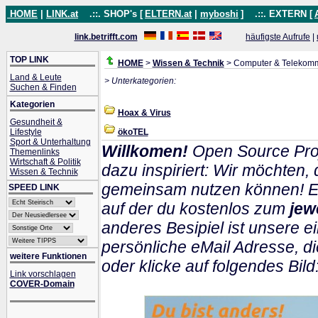
HOME
|
LINK.at
.::. SHOP's [
ELTERN.at
|
myboshi
]
.::. EXTERN [
link.betrifft.com
häufigste Aufrufe
|
TOP LINK
HOME
>
Wissen & Technik
> Computer & Telekomm
Land & Leute
> Unterkategorien:
Suchen & Finden
Kategorien
Hoax & Virus
Gesundheit &
Lifestyle
ökoTEL
Sport & Unterhaltung
Willkomen!
Open Source Pro
Themenlinks
Wirtschaft & Politik
dazu inspiriert: Wir möchten
Wissen & Technik
gemeinsam nutzen können! Ein
SPEED LINK
auf der du kostenlos zum
jew
anderes Besipiel ist unsere ei
persönliche eMail Adresse, di
weitere Funktionen
oder klicke auf folgendes Bild
Link vorschlagen
COVER-Domain