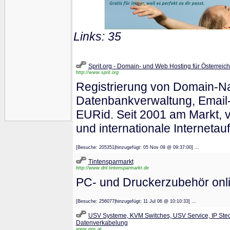
Links: 35
Sprit.org - Domain- und Web Hosting für Österreic
http://www.sprit.org
Registrierung von Domain-
Datenbankverwaltung, Email-
EURid. Seit 2001 am Markt, v
und internationale Internetauf
[Besuche: 205351|hinzugefügt: 05 Nov 09 @ 09:37:00] ...
Tintensparmarkt
http://www.dnl.tintensparmarkt.de
PC- und Druckerzubehör onli
[Besuche: 256077|hinzugefügt: 11 Jul 06 @ 10:10:33] ...
USV Systeme, KVM Switches, USV Service, IP Stec
Datenverkabelung
www.eps.at