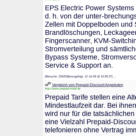
EPS Electric Power Systems
d. h. von der unter-brechung
Zellen mit Doppelboden und S
Brandlöschungen, Leckageerk
Fingerscanner, KVM-Switchin
Stromverteilung und sämtlic
Bypass Systeme, Stromverso
Service & Support an.
[Besuche: 254203|hinzugefügt: 12 Jul 06 @ 10:56:37] ...
Vergleich von Prepaid-Discount Angeboten
http://www.prepaid-mobil.de
Prepaid Tarife stellen eine Al
Mindestlaufzeit dar. Bei ihne
wird nur für die tatsächlich
eine Vielzahl Prepaid-Discou
telefonieren ohne Vertrag im