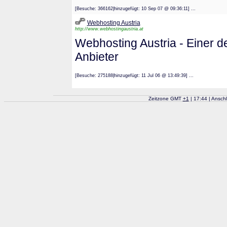
[Besuche: 366162|hinzugefügt: 10 Sep 07 @ 09:36:11] ...
Webhosting Austria
http://www.webhostingaustria.at
Webhosting Austria - Einer 
Anbieter
[Besuche: 275188|hinzugefügt: 11 Jul 06 @ 13:49:39] ...
Zeitzone GMT
+
1
| 17:44 | Ansch